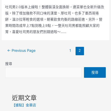
吐司男2.0版本上線啦！整體裝潢全面換新，連菜單也全新升級改
版，除了增加幾款不同口味的漢堡、厚吐司，也多了墨西哥捲
餅、溫沙拉等輕食的選項，朝著飲食均衡的路線前進。另外，營
業時間改成早上7點到晚上9點，一整天吐司男都能照顧大家的
胃，喜愛吐司男的朋友們別錯過啦～……
←
Previous Page
1
2
搜尋
搜尋
近期文章
【據點】金華店