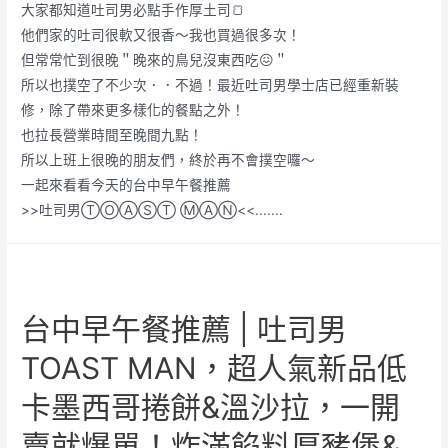
大家都知道吐司男必點手作厚土司🍞
他們家的吐司很軟又很香～我也買過很多次！
但常常忙到很晚＂晚來的鳥兒沒東西吃😖＂
所以也撲空了不少次．．不過！最近吐司男學士店已經重新裝
修，除了帶來更多樣化的餐點之外！
也拉長營業時間至晚間九點！
所以上班上很晚的朋友們，終於再不會撲空囉～
一起來看看今天的台中早午餐推薦
>>吐司男ⓉⓄⒶⓈⓉ ⓂⒶⓃ<<.......
台中早午餐推薦 | 吐司男
TOAST MAN，超人氣新品低
卡墨西哥捲餅&溫沙拉，一開
賣就爆單！炸滿餡料厚豬堡&