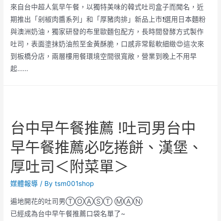
來自台中超人氣早午餐，以獨特美味的韓式吐司盒子而聞名，近
期推出「剁椒肉醬系列」和「厚豬肉排」新品上市❗選用日本麵粉
與澳洲奶油，獨家研發的布里歐麵包配方，長時間發酵方式製作
吐司，表面塗抹奶油煎至金黃酥脆，口感非常鬆軟細緻😍這次來
到板橋分店，兩層樓用餐環境空間很寬敞，營業到晚上不用早
起……
台中早午餐推薦 !吐司男台中
早午餐推薦必吃捲餅、漢堡、
厚吐司＜附菜單＞
媒體報導
/ By
tsm001shop
遍地開花的吐司男ⓉⓄⒶⓈⓉ ⓂⒶⓃ
已經成為台中早午餐推薦口袋名單了~