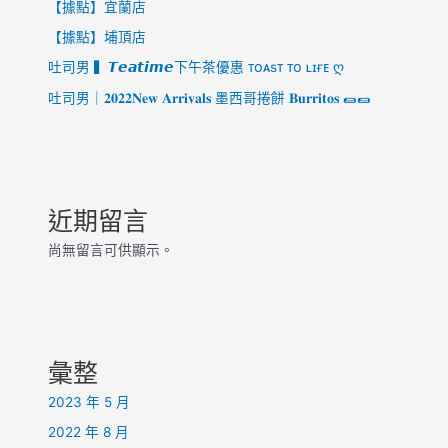
【據點】宜蘭店
【據點】埔頂店
吐司男 ▍𝙏𝙚𝙖𝙩𝙞𝙢𝙚下午茶優惠 ᴛᴏᴀsᴛ ᴛᴏ ʟɪғᴇ ღ
吐司男｜𝟐𝟎𝟐𝟐𝐍𝐞𝐰 𝐀𝐫𝐫𝐢𝐯𝐚𝐥𝐬 墨西哥捲餅 𝐁𝐮𝐫𝐫𝐢𝐭𝐨𝐬 🌯🌯
近期留言
尚無留言可供顯示。
彙整
2023 年 5 月
2022 年 8 月