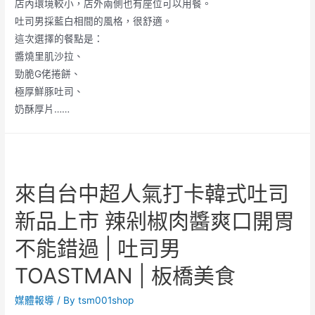
店內環境較小，店外兩側也有座位可以用餐。
吐司男採藍白相間的風格，很舒適。
這次選擇的餐點是：
醬燒里肌沙拉、
勁脆G佬捲餅、
極厚鮮豚吐司、
奶酥厚片……
來自台中超人氣打卡韓式吐司
新品上市 辣剁椒肉醬爽口開胃
不能錯過 | 吐司男
TOASTMAN | 板橋美食
媒體報導
/ By
tsm001shop