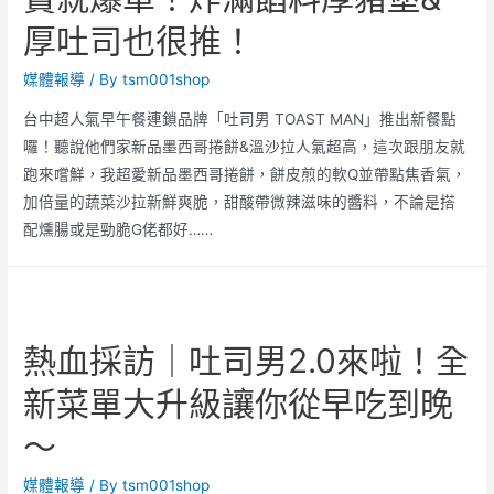
厚吐司也很推！
媒體報導
/ By
tsm001shop
台中超人氣早午餐連鎖品牌「吐司男 TOAST MAN」推出新餐點
囉！聽說他們家新品墨西哥捲餅&溫沙拉人氣超高，這次跟朋友就
跑來嚐鮮，我超愛新品墨西哥捲餅，餅皮煎的軟Q並帶點焦香氣，
加倍量的蔬菜沙拉新鮮爽脆，甜酸帶微辣滋味的醬料，不論是搭
配燻腸或是勁脆G佬都好……
熱血採訪｜吐司男2.0來啦！全
新菜單大升級讓你從早吃到晚
～
媒體報導
/ By
tsm001shop