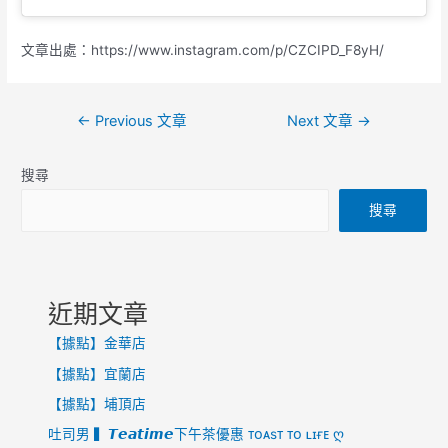
文章出處：https://www.instagram.com/p/CZCIPD_F8yH/
←
Previous 文章
Next 文章
→
搜尋
搜尋
近期文章
【據點】金華店
【據點】宜蘭店
【據點】埔頂店
吐司男 ▍𝙏𝙚𝙖𝙩𝙞𝙢𝙚下午茶優惠 ᴛᴏᴀsᴛ ᴛᴏ ʟɪғᴇ ღ